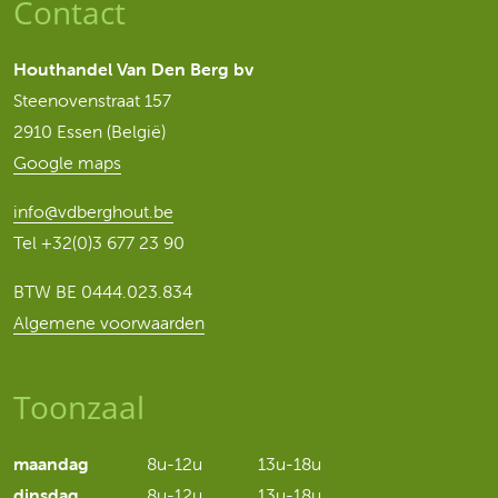
Contact
Houthandel Van Den Berg bv
Steenovenstraat 157
2910 Essen (België)
Google maps
info@vdberghout.be
Tel
+32(0)3 677 23 90
BTW BE 0444.023.834
Algemene voorwaarden
Toonzaal
maandag
8u-12u
13u-18u
dinsdag
8u-12u
13u-18u