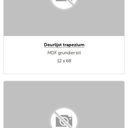
Deurlijst trapezium
MDF grundier kit
12 x 68